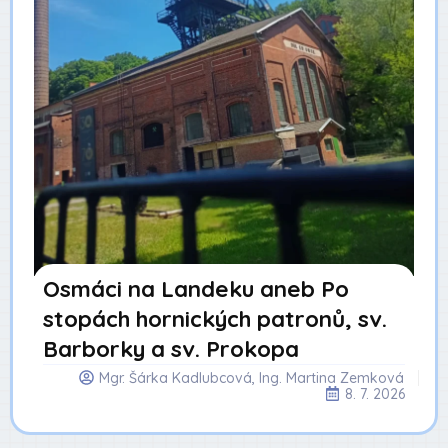
Osmáci na Landeku aneb Po
stopách hornických patronů, sv.
Barborky a sv. Prokopa
Mgr. Šárka Kadlubcová, Ing. Martina Zemková
8. 7. 2026