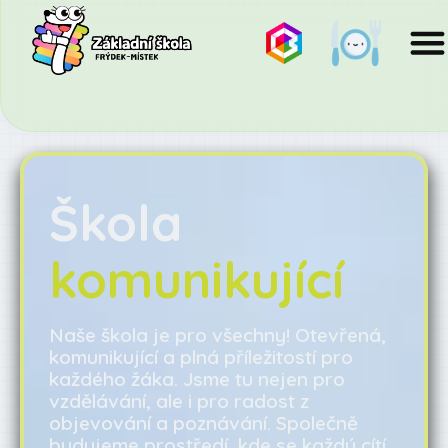
Škola
komunikující
Naše škola je pro všechny! Otevřená,
komunikující a plná příležitostí pro
každého žáka. Jsme tu nejen pro
vzdělávání, ale i pro radost z
objevování a poznávání. Společně
budujeme prostředí, kde se každý cítí