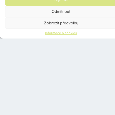
Odmítnout
Zobrazit předvolby
Informace o cookies
DLOUHÉ STRÁNĚ
Sedmička
24. 6. 2026
Zeměpis hra
Mgr. Jana Bartončíková, Mgr. Jana Buksová
21. 6. 2026