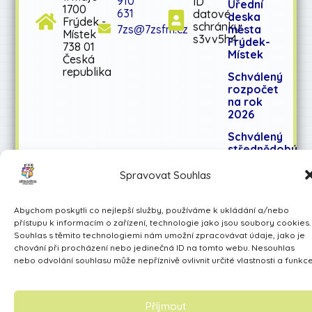
910
ID
Úřední
1700
631
datové
deska
Frýdek -
schránky:
města
7zs@7zsfm.cz
Místek
s3vv5h4
Frýdek-
738 01
Místek
Česká
republika
Schválený
rozpočet
na rok
2026
Schválený
střednědobý
výhled
rozpočtu
Spravovat Souhlas
na léta
2027-
Abychom poskytli co nejlepší služby, používáme k ukládání a/nebo
2028
přístupu k informacím o zařízení, technologie jako jsou soubory cookies.
Souhlas s těmito technologiemi nám umožní zpracovávat údaje, jako je
chování při procházení nebo jedinečná ID na tomto webu. Nesouhlas
Učíme se pro život
nebo odvolání souhlasu může nepříznivě ovlivnit určité vlastnosti a funkce
Made by Avarita
Příjmout