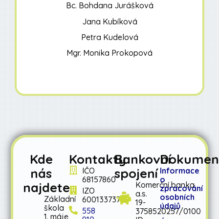
Bc. Bohdana Jurášková
Jana Kubíková
Petra Kudelová
Mgr. Monika Prokopová
Kde
Kontakty
Bankovní
Dokumen
nás
spojení
IČO
Informace
68157860
o
najdete
Komerční banka
zpracování
IZO
a.s.
osobních
Základní
600133737
19-
údajů
škola
558
3758520257/0100
1. máje