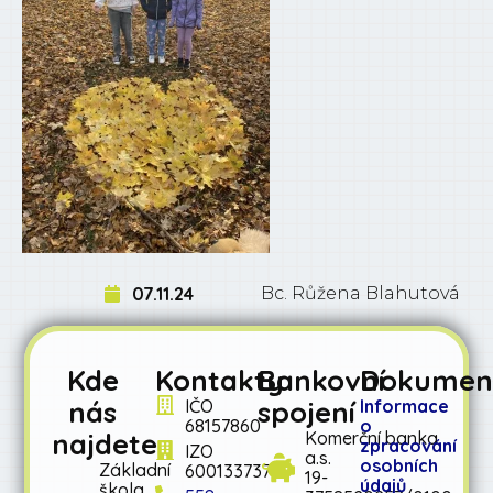
07.11.24
Bc. Růžena Blahutová
Kde
Kontakty
Bankovní
Dokumen
nás
spojení
IČO
Informace
68157860
o
najdete
Komerční banka
zpracování
IZO
a.s.
osobních
Základní
600133737
19-
údajů
škola