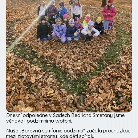
Dnešní odpoledne v Sadech Bedřicha Smetany jsme
věnovali podzimnímu tvoření.
Naše „Barevná symfonie podzimu“ začala procházkou
mezi zlatavými stromy, kde děti sbíraly