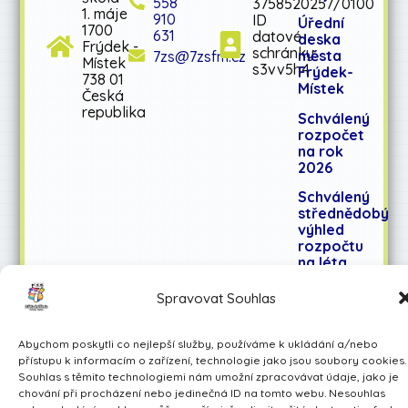
558
3758520257/0100
1. máje
910
ID
Úřední
1700
631
datové
deska
Frýdek -
schránky:
města
7zs@7zsfm.cz
Místek
s3vv5h4
Frýdek-
738 01
Místek
Česká
republika
Schválený
rozpočet
na rok
2026
Schválený
střednědobý
výhled
rozpočtu
na léta
2027-
2028
Spravovat Souhlas
Abychom poskytli co nejlepší služby, používáme k ukládání a/nebo
Učíme se pro život
přístupu k informacím o zařízení, technologie jako jsou soubory cookies.
Souhlas s těmito technologiemi nám umožní zpracovávat údaje, jako je
Made by Avarita
chování při procházení nebo jedinečná ID na tomto webu. Nesouhlas