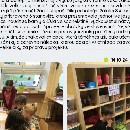
na snadnější a intenzivnější výuku jazyka v tomto věku žáků
. Dle velké zaujatosti žáků věřím, že si z prezentace každý n
 jazyků připomněli žáci I. stupně. Díky ochotným žákům 8.A, pa
připraveno 6 stanovišť, která prezentovala jednotlivé jazyk
e, naučit se barvy a čísla ve španělštině, vyzkoušet si náz
mčině nebo popsat připravené obrázky ve slovenštině. Nejv
e děti seznámili s různými prstovými znaky pro členy rodiny
. A tím, že znakoval chlapec, který téměř neslyší, bylo učen
zážitky a barevná nálepka, kterou dostali všichni žáci za sv
velké díky za přípravu projektu.
14.10.24