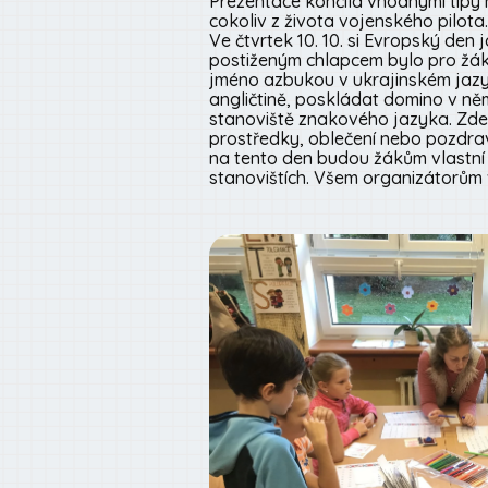
Prezentace končila vhodnými tipy 
cokoliv z života vojenského pilota
Ve čtvrtek 10. 10. si Evropský den
postiženým chlapcem bylo pro žáky 
jméno azbukou v ukrajinském jazyc
angličtině, poskládat domino v ně
stanoviště znakového jazyka. Zde s
prostředky, oblečení nebo pozdravy
na tento den budou žákům vlastní 
stanovištích. Všem organizátorům 