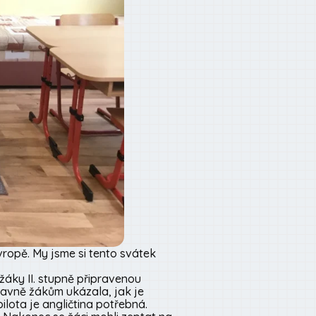
opě. My jsme si tento svátek
o žáky II. stupně připravenou
hlavně žákům ukázala, jak je
ilota je angličtina potřebná.