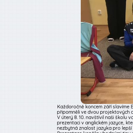
Každoročně koncem září slavíme E
připomněli ve dvou projektových 
V úterý 8. 10. navštívil naši školu 
prezentaci v anglickém jazyce, kte
nezbytná znalost jazyka pro lepší a