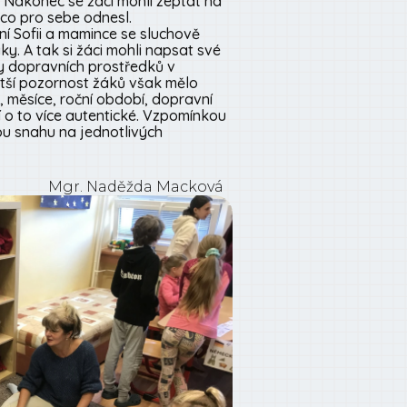
. Nakonec se žáci mohli zeptat na
ěco pro sebe odnesl.
ní Sofii a mamince se sluchově
y. A tak si žáci mohli napsat své
vy dopravních prostředků v
ětší pozornost žáků však mělo
, měsíce, roční období, dopravní
í o to více autentické. Vzpomínkou
ou snahu na jednotlivých
Mgr. Naděžda Macková