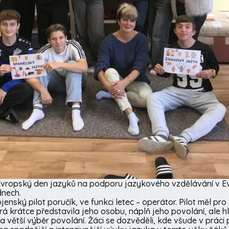
vropský den jazyků na podporu jazykového vzdělávání v Evr
dnech.
vojenský pilot poručík, ve funkci letec – operátor. Pilot měl pr
rá krátce představila jeho osobu, náplň jeho povolání, ale 
 větší výběr povolání. Žáci se dozvěděli, kde všude v práci p