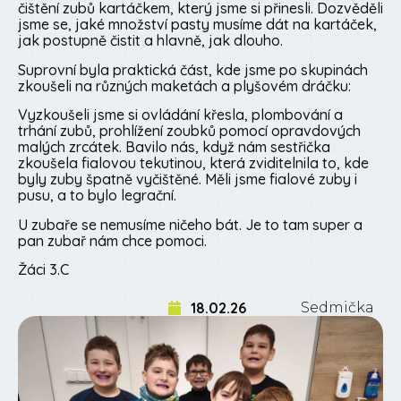
čištění zubů kartáčkem, který jsme si přinesli. Dozvěděli
jsme se, jaké množství pasty musíme dát na kartáček,
jak postupně čistit a hlavně, jak dlouho.
Suprovní byla praktická část, kde jsme po skupinách
zkoušeli na různých maketách a plyšovém dráčku:
Vyzkoušeli jsme si ovládání křesla, plombování a
trhání zubů, prohlížení zoubků pomocí opravdových
malých zrcátek. Bavilo nás, když nám sestřička
zkoušela fialovou tekutinou, která zviditelnila to, kde
byly zuby špatně vyčištěné. Měli jsme fialové zuby i
pusu, a to bylo legrační.
U zubaře se nemusíme ničeho bát. Je to tam super a
pan zubař nám chce pomoci.
Žáci 3.C
18.02.26
Sedmička