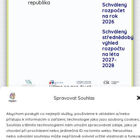
republika
Schválený
rozpočet
na rok
2026
Schválený
střednědobý
výhled
rozpočtu
na léta
2027-
2028
Učíme se pro život
Made by Avarita
Spravovat Souhlas
Abychom poskytli co nejlepší služby, používáme k ukládání a/nebo
přístupu k informacím o zařízení, technologie jako jsou soubory cookies.
Souhlas s těmito technologiemi nám umožní zpracovávat údaje, jako je
chování při procházení nebo jedinečná ID na tomto webu. Nesouhlas
nebo odvolání souhlasu může nepříznivě ovlivnit určité vlastnosti a funkce