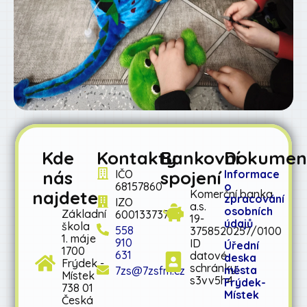
Kde
Kontakty
Bankovní
Dokumen
nás
spojení
IČO
Informace
68157860
o
najdete
Komerční banka
zpracování
IZO
a.s.
osobních
Základní
600133737
19-
údajů
škola
558
3758520257/0100
1. máje
910
ID
Úřední
1700
631
datové
deska
Frýdek -
schránky:
města
7zs@7zsfm.cz
Místek
s3vv5h4
Frýdek-
738 01
Místek
Česká