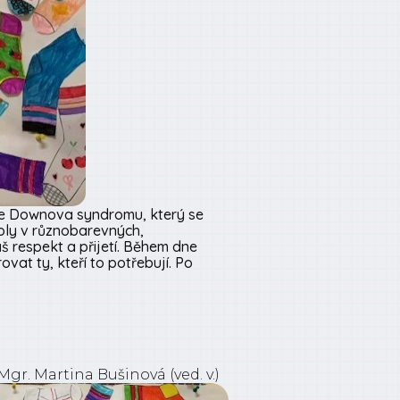
dne Downova syndromu, který se
školy v různobarevných,
š respekt a přijetí. Během dne
at ty, kteří to potřebují. Po
Mgr. Martina Bušinová (ved. v.)