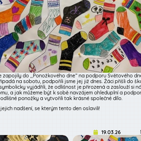
ny se zapojily do ,,Ponožkového dne“ na podporu Světového 
připadá na sobotu, podpořili jsme jej již dnes. Žáci přišli do 
bolicky vyjádřili, že odlišnost je přirozená a zaslouží si ná
mu, a jak můžeme být k sobě navzájem ohleduplní a podporov
, odlišné ponožky a vytvořili tak krásné společné dílo.
jich nadšení, se kterým tento den oslavili!
19.03.26