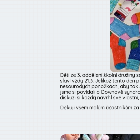
Děti ze 3. oddělení školní druži
slaví vždy 21.3. Jelikož tento den 
nesourodých ponožkách, aby tak sym
jsme si povídali o Downově syndro
diskuzi si každý navrhl své vlastní
Děkuji všem malým účastníkům za je