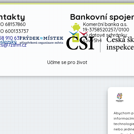
ntakty
Bankovní spojen
ČO 68157860
Komerční banka a.s.
19-3758520257/0100
ZO 600133737
ID datové schránky:
58 910 631
s3vv5h4
zs@7zsfm.cz
Učíme se pro život
Abychom pos
informacím 
technologie
nebo jedin