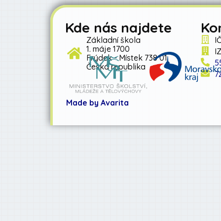
Kde nás najdete
Ko
Základní škola
I
1. máje 1700
I
Frýdek - Místek 738 01
5
Česká republika
7
Made by Avarita