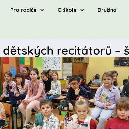
Pro rodiče
O škole
Družina
 dětských recitátorů – š