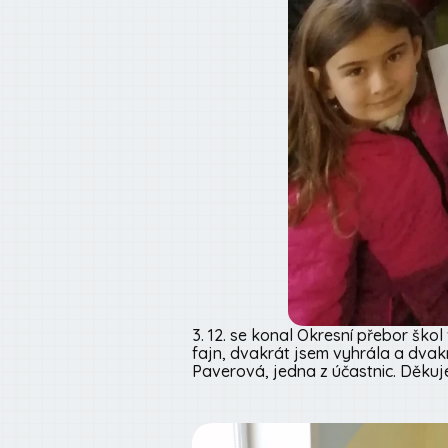
3. 12. se konal Okresní přebor škol 
fajn, dvakrát jsem vyhrála a dvakr
Paverová, jedna z účastnic. Děku