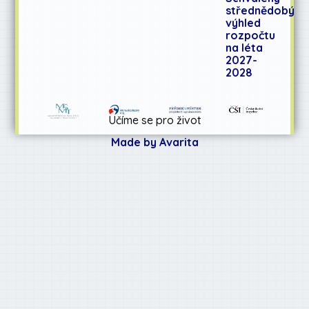
střednědobý
výhled
rozpočtu
na léta
2027-
2028
Učíme se pro život
Made by Avarita