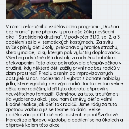
V rámci celoročního vzdělávacího programu „Družina
bez hranic“ jsme připravily pro naše žáky nevšední
akci “ Strašidelná družina“. V podvečer 31.10. se 2. a 3.
oddělení sešlo v tematických kostýmech. Za svitu
svíček plnily děti úkoly, překonávaly hranice strachu,
sbíraly indicie, díky kterým pak vyluštily doplňovačku.
Všechny odvážné děti dostaly za odměnu bubáka s
překvapením. Tato akce pokračovala přespávačkou v
družině, kdy některé děti zažily první noc bez rodičů v
cizím prostředí. Před uložením do improvizovaných
postýlek si naši nocležníci šli vybrat z bohaté nabídky
jídla, které vyrobily se svými rodiči. Touto cestou velice
děkujeme rodičům, kteří tyto dobroty připravili s
neuvěřitelnou fantazií!! Odměnou za tuto, troufáme si
říci vydařenou akci, jsou nám úsměvy dětí a velmi
kladné reakce jak dětí tak rodičů. Jsme rády za tuto
zpětnou vazbu a již se těšíme na další. Velké
poděkování patří také naší asistentce paní Švrčkové
Marceli za přípravu výzdoby a podílení se na úkolech a
přípravě kolem této akce.