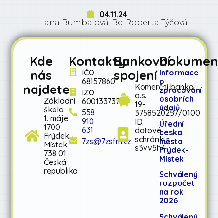
04.11.24
Hana Bumbalová, Bc. Roberta Týčová
Kde
Kontakty
Bankovní
Dokumen
nás
spojení
IČO
Informace
68157860
o
najdete
Komerční banka
zpracování
IZO
a.s.
osobních
Základní
600133737
19-
údajů
škola
558
3758520257/0100
1. máje
910
ID
Úřední
1700
631
datové
deska
Frýdek -
schránky:
města
7zs@7zsfm.cz
Místek
s3vv5h4
Frýdek-
738 01
Místek
Česká
republika
Schválený
rozpočet
na rok
2026
Schválený