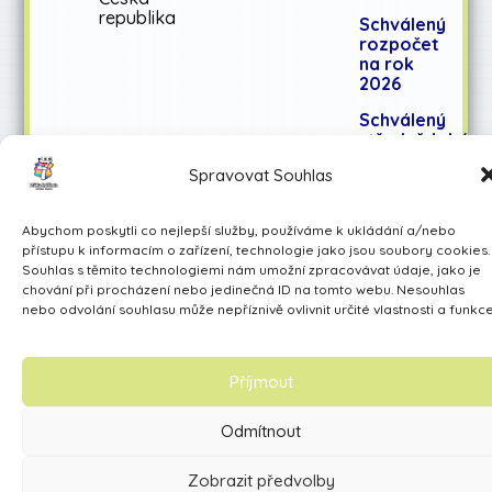
republika
Schválený
rozpočet
na rok
2026
Schválený
střednědobý
výhled
Spravovat Souhlas
rozpočtu
na léta
2027-
Abychom poskytli co nejlepší služby, používáme k ukládání a/nebo
2028
přístupu k informacím o zařízení, technologie jako jsou soubory cookies.
Souhlas s těmito technologiemi nám umožní zpracovávat údaje, jako je
chování při procházení nebo jedinečná ID na tomto webu. Nesouhlas
nebo odvolání souhlasu může nepříznivě ovlivnit určité vlastnosti a funkce
Učíme se pro život
Made by Avarita
Příjmout
Odmítnout
Zobrazit předvolby