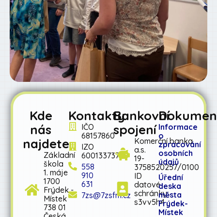
Kde
Kontakty
Bankovní
Dokumen
nás
spojení
IČO
Informace
68157860
o
najdete
Komerční banka
zpracování
IZO
a.s.
osobních
Základní
600133737
19-
údajů
škola
558
3758520257/0100
1. máje
910
ID
Úřední
1700
631
datové
deska
Frýdek -
schránky:
města
7zs@7zsfm.cz
Místek
s3vv5h4
Frýdek-
738 01
Místek
Česká