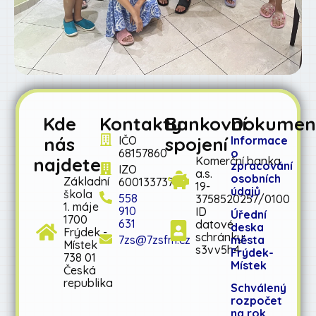
Kde
Kontakty
Bankovní
Dokumen
nás
spojení
IČO
Informace
68157860
o
najdete
Komerční banka
zpracování
IZO
a.s.
osobních
Základní
600133737
19-
údajů
škola
558
3758520257/0100
1. máje
910
ID
Úřední
1700
631
datové
deska
Frýdek -
schránky:
města
7zs@7zsfm.cz
Místek
s3vv5h4
Frýdek-
738 01
Místek
Česká
republika
Schválený
rozpočet
na rok