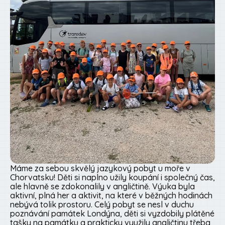
Máme za sebou skvělý jazykový pobyt u moře v
Chorvatsku! Děti si naplno užily koupání i společný čas,
ale hlavně se zdokonalily v angličtině. Výuka byla
aktivní, plná her a aktivit, na které v běžných hodinách
nebývá tolik prostoru. Celý pobyt se nesl v duchu
poznávání památek Londýna, děti si vyzdobily plátěné
tašky na památku a prakticky využily angličtinu třeba