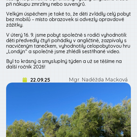
při nákupu zmrzliny nebo suvenýrů.
Velkým úspěchem je také to, že děti zvládly celý pobyt
bez mobilů – místo obrazovek si odvezly opravdové
zážitky.
V úterý 16. 9. jsme pobyt společně s rodiči vyhodnotili:
děti předvedly čtyři pohádky v angličtině, zazpívaly s
nacvičeným tanečkem, vyhodnotily celopobytovou hru
„Londýn“ a společně jsme zhlédli sestříhané video.
Byl to krásný a smysluplný týden a už se těšíme na
další ročník 2026!
22.09.25
Mgr. Naděžda Macková