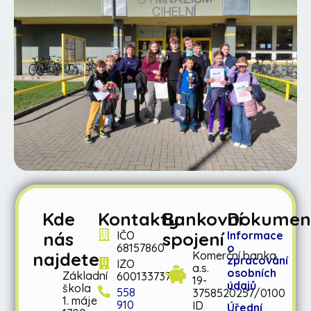
Kde
Kontakty
Bankovní
Dokumen
nás
spojení
IČO
Informace
68157860
o
najdete
Komerční banka
zpracování
IZO
a.s.
osobních
Základní
600133737
19-
údajů
škola
558
3758520257/0100
1. máje
910
ID
Úřední