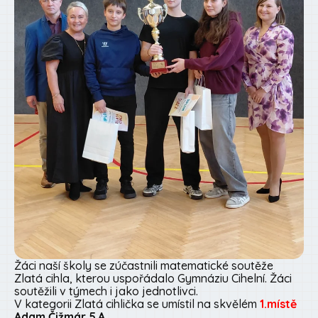
Žáci naší školy se zúčastnili matematické soutěže
Zlatá cihla, kterou uspořádalo Gymnáziu Cihelní. Žáci
soutěžili v týmech i jako jednotlivci.
V kategorii Zlatá cihlička se umístil na skvělém
1.místě
Adam Čižmár 5.A.