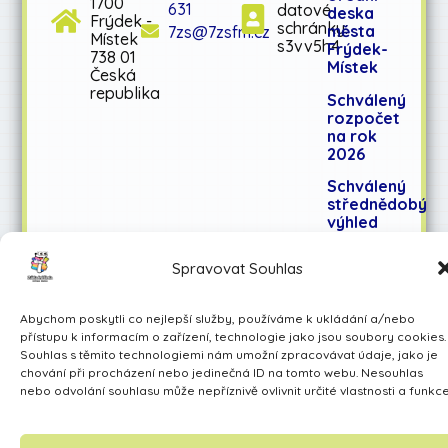
1700
631
datové
deska
Frýdek -
schránky:
města
7zs@7zsfm.cz
Místek
s3vv5h4
Frýdek-
738 01
Místek
Česká
republika
Schválený
rozpočet
na rok
2026
Schválený
střednědobý
výhled
rozpočtu
na léta
Spravovat Souhlas
2027-
2028
Abychom poskytli co nejlepší služby, používáme k ukládání a/nebo
přístupu k informacím o zařízení, technologie jako jsou soubory cookies.
Souhlas s těmito technologiemi nám umožní zpracovávat údaje, jako je
Učíme se pro život
chování při procházení nebo jedinečná ID na tomto webu. Nesouhlas
nebo odvolání souhlasu může nepříznivě ovlivnit určité vlastnosti a funkce
Made by Avarita