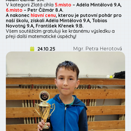
V kategorii Zlatá cihla
5.místo
– Adéla Mintělová 9.A,
6.místo
– Petr Čižmár 8.A.
A nakonec
hlavní cenu
, kterou je putovní pohár pro
naší školu, získali Adéla Mintělová 9.A, Tobias
Novotný 9.A, František Křenek 9.B.
Všem soutěžícím gratuluji ke krásnému výsledku a
přeji další matematické úspěchy!
24.10.25
Mgr. Petra Herotová