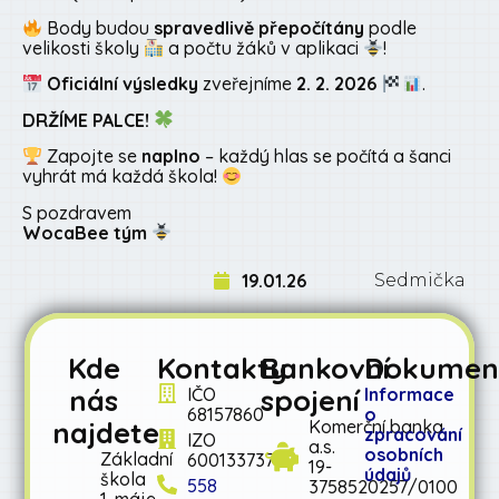
Body budou
spravedlivě přepočítány
podle
velikosti školy
a počtu žáků v aplikaci
!
Oficiální výsledky
zveřejníme
2. 2. 2026
.
DRŽÍME PALCE!
Zapojte se
naplno
– každý hlas se počítá a šanci
vyhrát má každá škola!
S pozdravem
WocaBee tým
19.01.26
Sedmička
Kde
Kontakty
Bankovní
Dokumen
nás
spojení
IČO
Informace
68157860
o
najdete
Komerční banka
zpracování
IZO
a.s.
osobních
Základní
600133737
19-
údajů
škola
558
3758520257/0100
1. máje