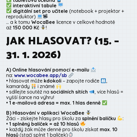
interaktivní tabule
digitální set pro učitele
(notebook + projektor +
reproduktor)
… a k tomu
WocaBee
licence v celkové hodnotě
až
150 000 Kč
!
JAK HLASOVAT? (15. –
31. 1. 2026)
A) Online hlasování pomocí e-mailu
na:
www.wocabee.app/sb
• hlasovat může
kdokoli
– zapojte rodiče
,
kamarády
i známé
• sdílejte soutěž na
sociálních sítích
, více hlasů =
vyšší šance na výhru!
•
1 e-mailová adresa = max. 1 hlas denně
B) Hlasování v aplikaci WocaBee
Žáci – získejte hlasy pro školu za
splnění balíčku
:
•
1 splněný balíček = až 10 hlasů
• každý žák může denně pro školu získat
max. 10
hlasů
(stačí splnit 1 balíček)