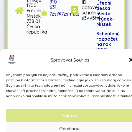
910
ID
Úřední
1700
631
datové
deska
Frýdek -
schránky:
města
7zs@7zsfm.cz
Místek
s3vv5h4
Frýdek-
738 01
Místek
Česká
republika
Schválený
rozpočet
na rok
2026
Schválený
Spravovat Souhlas
střednědobý
výhled
rozpočtu
Abychom poskytli co nejlepší služby, používáme k ukládání a/nebo
na léta
přístupu k informacím o zařízení, technologie jako jsou soubory cookies.
2027-
Souhlas s těmito technologiemi nám umožní zpracovávat údaje, jako je
2028
chování při procházení nebo jedinečná ID na tomto webu. Nesouhlas
nebo odvolání souhlasu může nepříznivě ovlivnit určité vlastnosti a funkce
Učíme se pro život
Příjmout
Made by Avarita
Odmítnout