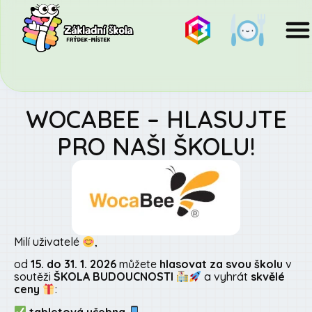
WOCABEE – HLASUJTE
PRO NAŠI ŠKOLU!
Milí uživatelé
,
od
15. do 31. 1. 2026
můžete
hlasovat za svou školu
v
soutěži
ŠKOLA BUDOUCNOSTI
a vyhrát
skvělé
ceny
:
tabletová učebna