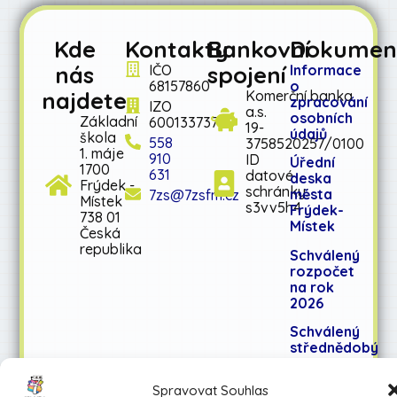
Kde
Kontakty
Bankovní
Dokumen
nás
spojení
IČO
Informace
68157860
o
najdete
Komerční banka
zpracování
IZO
a.s.
osobních
Základní
600133737
19-
údajů
škola
558
3758520257/0100
1. máje
910
ID
Úřední
1700
631
datové
deska
Frýdek -
schránky:
města
7zs@7zsfm.cz
Místek
s3vv5h4
Frýdek-
738 01
Místek
Česká
republika
Schválený
rozpočet
na rok
2026
Schválený
střednědobý
výhled
rozpočtu
Spravovat Souhlas
na léta