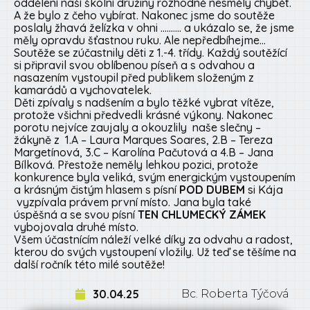
oddělení naší školní družiny rozhodně nesměly chybět.
A že bylo z čeho vybírat. Nakonec jsme do soutěže
poslaly žhavá želízka v ohni ………. a ukázalo se, že jsme
měly opravdu šťastnou ruku. Ale nepředbíhejme…
Soutěže se zúčastnily děti z 1.-4. třídy. Každý soutěžící
si připravil svou oblíbenou píseň a s odvahou a
nasazením vystoupil před publikem složeným z
kamarádů a vychovatelek.
Děti zpívaly s nadšením a bylo těžké vybrat vítěze,
protože všichni předvedli krásné výkony. Nakonec
porotu nejvíce zaujaly a okouzlily naše slečny –
žákyně z 1.A – Laura Marques Soares, 2.B – Tereza
Margetínová, 3.C – Karolína Pačutová a 4.B – Jana
Bílková. Přestože neměly lehkou pozici, protože
konkurence byla veliká, svým energickým vystoupením
a krásným čistým hlasem s písní
POD DUBEM
si Kája
vyzpívala právem první místo. Jana byla také
úspěšná a se svou písní
TEN CHLUMECKÝ ZÁMEK
vybojovala druhé místo.
Všem účastnícím náleží velké díky za odvahu a radost,
kterou do svých vystoupení vložily. Už teď se těšíme na
další ročník této milé soutěže!
30.04.25
Bc. Roberta Týčová