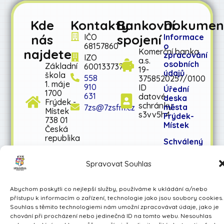
Kde
Kontakty
Bankovní
Dokumen
nás
spojení
IČO
Informace
68157860
o
najdete
Komerční banka
zpracování
IZO
a.s.
osobních
Základní
600133737
19-
údajů
škola
558
3758520257/0100
1. máje
910
ID
Úřední
1700
631
datové
deska
Frýdek -
schránky:
města
7zs@7zsfm.cz
Místek
s3vv5h4
Frýdek-
738 01
Místek
Česká
republika
Schválený
rozpočet
na rok
Spravovat Souhlas
2026
Schválený
Abychom poskytli co nejlepší služby, používáme k ukládání a/nebo
střednědobý
přístupu k informacím o zařízení, technologie jako jsou soubory cookies.
výhled
Souhlas s těmito technologiemi nám umožní zpracovávat údaje, jako je
rozpočtu
chování při procházení nebo jedinečná ID na tomto webu. Nesouhlas
na léta