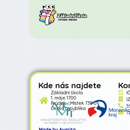
Kde nás najdete
Ko
Základní škola
I
1. máje 1700
I
Frýdek - Místek 738 01
5
Česká republika
7
Made by Avarita