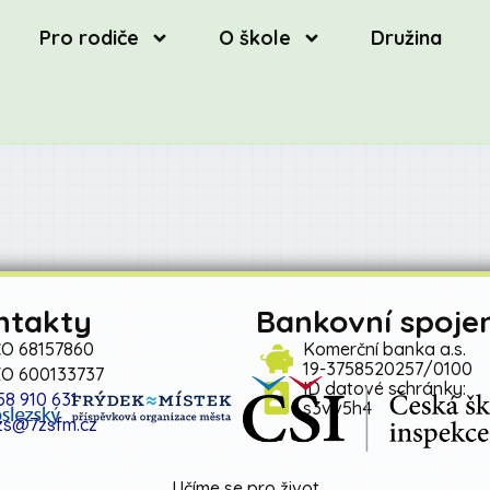
Pro rodiče
O škole
Družina
ntakty
Bankovní spojen
ČO 68157860
Komerční banka a.s.
19-3758520257/0100
ZO 600133737
ID datové schránky:
58 910 631
s3vv5h4
zs@7zsfm.cz
Učíme se pro život