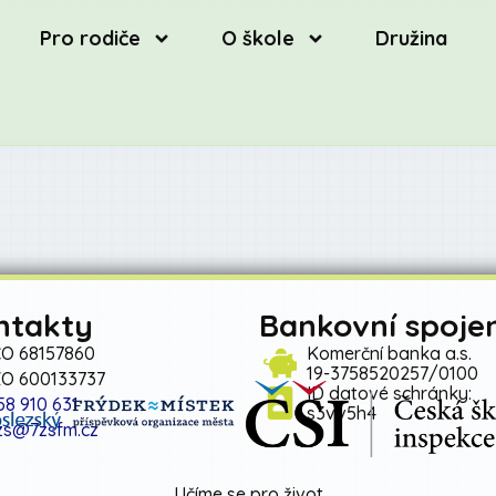
Pro rodiče
O škole
Družina
ntakty
Bankovní spojen
ČO 68157860
Komerční banka a.s.
19-3758520257/0100
ZO 600133737
ID datové schránky:
58 910 631
s3vv5h4
zs@7zsfm.cz
Učíme se pro život