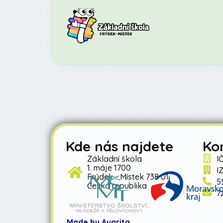
Kde nás najdete
Ko
Základní škola
I
1. máje 1700
I
Frýdek - Místek 738 01
5
Česká republika
7
Made by Avarita