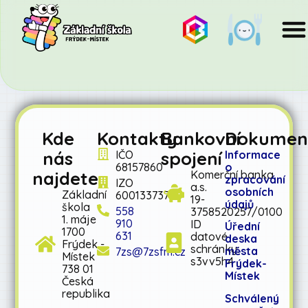
Kde
Kontakty
Bankovní
Dokumen
nás
spojení
IČO
Informace
68157860
o
najdete
Komerční banka
zpracování
IZO
a.s.
osobních
Základní
600133737
19-
údajů
škola
558
3758520257/0100
1. máje
910
ID
Úřední
1700
631
datové
deska
Frýdek -
schránky:
města
7zs@7zsfm.cz
Místek
s3vv5h4
Frýdek-
738 01
Místek
Česká
republika
Schválený