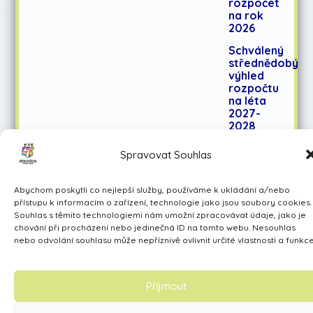
rozpočet
na rok
2026
Schválený
střednědobý
výhled
rozpočtu
na léta
2027-
2028
Spravovat Souhlas
Učíme se pro život
Abychom poskytli co nejlepší služby, používáme k ukládání a/nebo
Made by Avarita
přístupu k informacím o zařízení, technologie jako jsou soubory cookies.
Souhlas s těmito technologiemi nám umožní zpracovávat údaje, jako je
chování při procházení nebo jedinečná ID na tomto webu. Nesouhlas
nebo odvolání souhlasu může nepříznivě ovlivnit určité vlastnosti a funkce
Příjmout