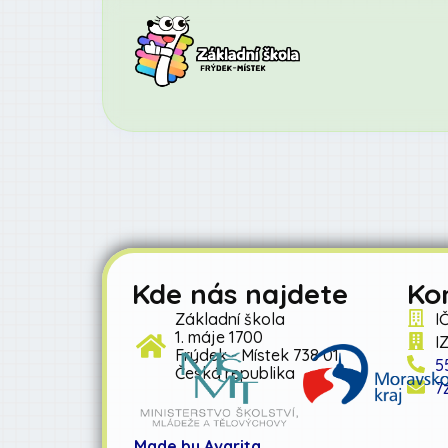
Kde nás najdete
Ko
Základní škola
I
1. máje 1700
I
Frýdek - Místek 738 01
5
Česká republika
7
Made by Avarita