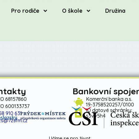
Pro rodiče
O škole
Družina
ntakty
Bankovní spojen
ČO 68157860
Komerční banka a.s.
19-3758520257/0100
ZO 600133737
ID datové schránky:
58 910 631
s3vv5h4
zs@7zsfm.cz
Učíme se pro život