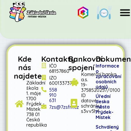
Kde
Kontakty
Bankovní
Dokumen
nás
spojení
IČO
Informace
68157860
o
najdete
Komerční banka
zpracování
IZO
a.s.
osobních
Základní
600133737
19-
údajů
škola
558
3758520257/0100
1. máje
910
ID
Úřední
1700
631
datové
deska
Frýdek -
schránky:
města
7zs@7zsfm.cz
Místek
s3vv5h4
Frýdek-
738 01
Místek
Česká
republika
Schválený