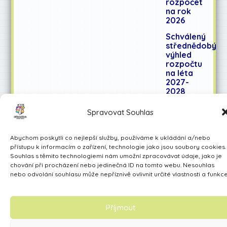
rozpočet
na rok
2026
Schválený
střednědobý
výhled
rozpočtu
na léta
2027-
2028
Spravovat Souhlas
Učíme se pro život
Abychom poskytli co nejlepší služby, používáme k ukládání a/nebo
Made by Avarita
přístupu k informacím o zařízení, technologie jako jsou soubory cookies.
Souhlas s těmito technologiemi nám umožní zpracovávat údaje, jako je
chování při procházení nebo jedinečná ID na tomto webu. Nesouhlas
nebo odvolání souhlasu může nepříznivě ovlivnit určité vlastnosti a funkce
Příjmout