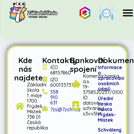
Kde
Kontakty
Bankovní
Dokumen
nás
spojení
IČO
Informace
68157860
o
najdete
Komerční banka
zpracování
IZO
a.s.
osobních
Základní
600133737
19-
údajů
škola
558
3758520257/0100
1. máje
910
ID
Úřední
1700
631
datové
deska
Frýdek -
schránky:
města
7zs@7zsfm.cz
Místek
s3vv5h4
Frýdek-
738 01
Místek
Česká
republika
Schválený