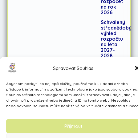
rozpočet
na rok
2026
Schválený
střednědobý
výhled
rozpočtu
na léta
2027-
2028
Spravovat Souhlas
Učíme se pro život
Abychom poskytli co nejlepší služby, používáme k ukládání a/nebo
Made by Avarita
přístupu k informacím o zařízení, technologie jako jsou soubory cookies.
Souhlas s těmito technologiemi nám umožní zpracovávat údaje, jako je
chování při procházení nebo jedinečná ID na tomto webu. Nesouhlas
nebo odvolání souhlasu může nepříznivě ovlivnit určité vlastnosti a funkce
Příjmout