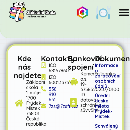
Kde
Kontakty
Bankovní
Dokumen
nás
spojení
IČO
Informace
68157860
o
najdete
Komerční banka
zpracování
IZO
a.s.
osobních
Základní
600133737
19-
údajů
škola
558
3758520257/0100
1. máje
910
ID
Úřední
1700
631
datové
deska
Frýdek -
schránky:
města
7zs@7zsfm.cz
Místek
s3vv5h4
Frýdek-
738 01
Místek
Česká
republika
Schválený