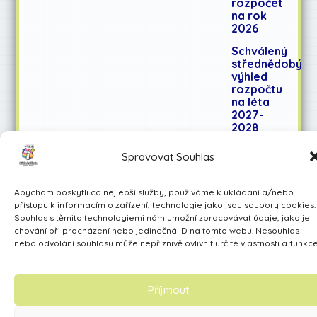
rozpočet
na rok
2026
Schválený
střednědobý
výhled
rozpočtu
na léta
2027-
2028
Spravovat Souhlas
Učíme se pro život
Abychom poskytli co nejlepší služby, používáme k ukládání a/nebo
Made by Avarita
přístupu k informacím o zařízení, technologie jako jsou soubory cookies.
Souhlas s těmito technologiemi nám umožní zpracovávat údaje, jako je
chování při procházení nebo jedinečná ID na tomto webu. Nesouhlas
nebo odvolání souhlasu může nepříznivě ovlivnit určité vlastnosti a funkce
Příjmout