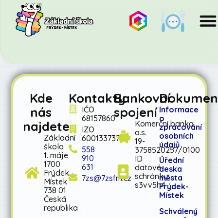
Kde
Kontakty
Bankovní
Dokumen
nás
spojení
IČO
Informace
68157860
o
najdete
Komerční banka
zpracování
IZO
a.s.
osobních
Základní
600133737
19-
údajů
škola
558
3758520257/0100
1. máje
910
ID
Úřední
1700
631
datové
deska
Frýdek -
schránky:
města
7zs@7zsfm.cz
Místek
s3vv5h4
Frýdek-
738 01
Místek
Česká
republika
Schválený