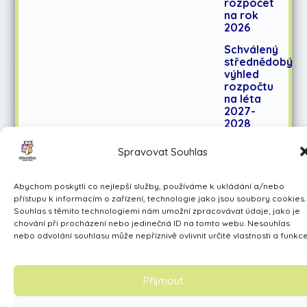
rozpočet
na rok
2026
Schválený
střednědobý
výhled
rozpočtu
na léta
2027-
2028
Spravovat Souhlas
Učíme se pro život
Abychom poskytli co nejlepší služby, používáme k ukládání a/nebo
Made by Avarita
přístupu k informacím o zařízení, technologie jako jsou soubory cookies.
Souhlas s těmito technologiemi nám umožní zpracovávat údaje, jako je
chování při procházení nebo jedinečná ID na tomto webu. Nesouhlas
nebo odvolání souhlasu může nepříznivě ovlivnit určité vlastnosti a funkce
Příjmout