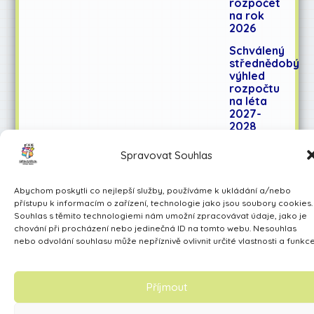
rozpočet
na rok
2026
Schválený
střednědobý
výhled
rozpočtu
na léta
2027-
2028
Spravovat Souhlas
Učíme se pro život
Abychom poskytli co nejlepší služby, používáme k ukládání a/nebo
Made by Avarita
přístupu k informacím o zařízení, technologie jako jsou soubory cookies.
Souhlas s těmito technologiemi nám umožní zpracovávat údaje, jako je
chování při procházení nebo jedinečná ID na tomto webu. Nesouhlas
nebo odvolání souhlasu může nepříznivě ovlivnit určité vlastnosti a funkce
Příjmout