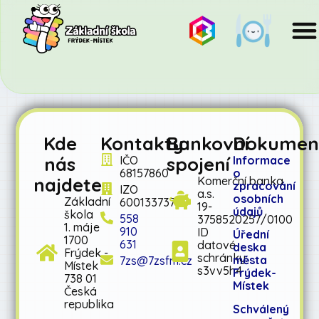
Kde
Kontakty
Bankovní
Dokumen
nás
spojení
IČO
Informace
68157860
o
najdete
Komerční banka
zpracování
IZO
a.s.
osobních
Základní
600133737
19-
údajů
škola
558
3758520257/0100
1. máje
910
ID
Úřední
1700
631
datové
deska
Frýdek -
schránky:
města
7zs@7zsfm.cz
Místek
s3vv5h4
Frýdek-
738 01
Místek
Česká
republika
Schválený