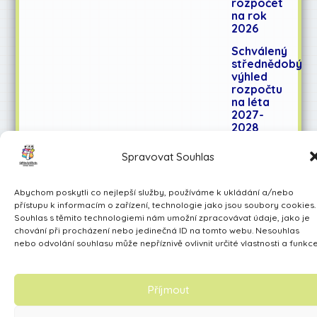
rozpočet
na rok
2026
Schválený
střednědobý
výhled
rozpočtu
na léta
2027-
2028
Spravovat Souhlas
Učíme se pro život
Abychom poskytli co nejlepší služby, používáme k ukládání a/nebo
Made by Avarita
přístupu k informacím o zařízení, technologie jako jsou soubory cookies.
Souhlas s těmito technologiemi nám umožní zpracovávat údaje, jako je
chování při procházení nebo jedinečná ID na tomto webu. Nesouhlas
nebo odvolání souhlasu může nepříznivě ovlivnit určité vlastnosti a funkce
Příjmout