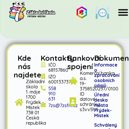
Kde
Kontakty
Bankovní
Dokumen
nás
spojení
IČO
Informace
68157860
o
najdete
Komerční banka
zpracování
IZO
a.s.
osobních
Základní
600133737
19-
údajů
škola
558
3758520257/0100
1. máje
910
ID
Úřední
1700
631
datové
deska
Frýdek -
schránky:
města
7zs@7zsfm.cz
Místek
s3vv5h4
Frýdek-
738 01
Místek
Česká
republika
Schválený