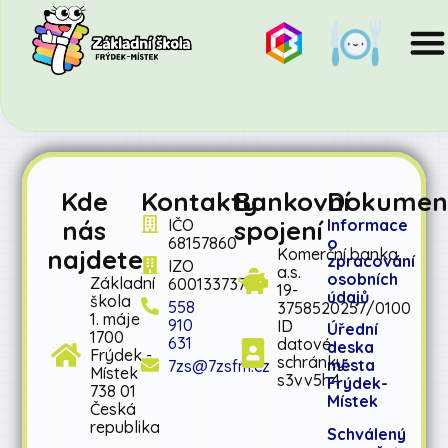
Kde
Kontakty
Bankovní
Dokumen
nás
spojení
IČO
Informace
68157860
o
najdete
Komerční banka
zpracování
IZO
a.s.
osobních
Základní
600133737
19-
údajů
škola
558
3758520257/0100
1. máje
910
ID
Úřední
1700
631
datové
deska
Frýdek -
schránky:
města
7zs@7zsfm.cz
Místek
s3vv5h4
Frýdek-
738 01
Místek
Česká
republika
Schválený