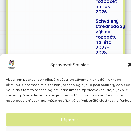
rozpočet
na rok
2026
Schválený
střednědobý
výhled
rozpočtu
na léta
2027-
2028
Spravovat Souhlas
Učíme se pro život
Abychom poskytli co nejlepší služby, používáme k ukládání a/nebo
Made by Avarita
přístupu k informacím o zařízení, technologie jako jsou soubory cookies.
Souhlas s těmito technologiemi nám umožní zpracovávat údaje, jako je
chování při procházení nebo jedinečná ID na tomto webu. Nesouhlas
nebo odvolání souhlasu může nepříznivě ovlivnit určité vlastnosti a funkce
Příjmout