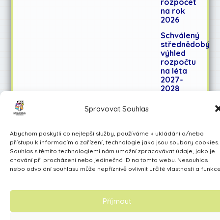
rozpočet
na rok
2026
Schválený
střednědobý
výhled
rozpočtu
na léta
2027-
2028
Spravovat Souhlas
Učíme se pro život
Abychom poskytli co nejlepší služby, používáme k ukládání a/nebo
Made by Avarita
přístupu k informacím o zařízení, technologie jako jsou soubory cookies.
Souhlas s těmito technologiemi nám umožní zpracovávat údaje, jako je
chování při procházení nebo jedinečná ID na tomto webu. Nesouhlas
nebo odvolání souhlasu může nepříznivě ovlivnit určité vlastnosti a funkce
Příjmout