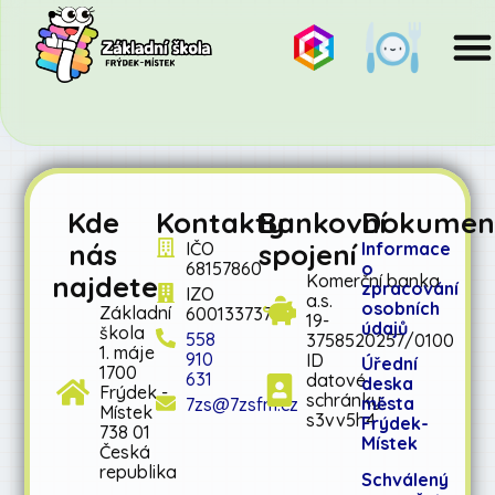
Kde
Kontakty
Bankovní
Dokumen
nás
spojení
IČO
Informace
68157860
o
najdete
Komerční banka
zpracování
IZO
a.s.
osobních
Základní
600133737
19-
údajů
škola
558
3758520257/0100
1. máje
910
ID
Úřední
1700
631
datové
deska
Frýdek -
schránky:
města
7zs@7zsfm.cz
Místek
s3vv5h4
Frýdek-
738 01
Místek
Česká
republika
Schválený