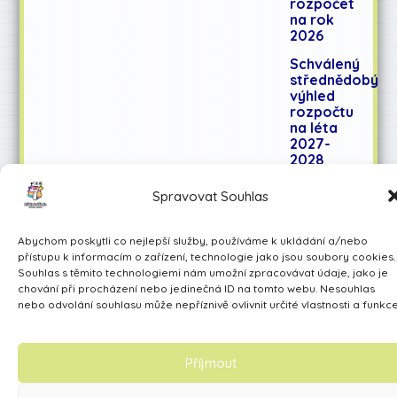
rozpočet
na rok
2026
Schválený
střednědobý
výhled
rozpočtu
na léta
2027-
2028
Spravovat Souhlas
Učíme se pro život
Abychom poskytli co nejlepší služby, používáme k ukládání a/nebo
Made by Avarita
přístupu k informacím o zařízení, technologie jako jsou soubory cookies.
Souhlas s těmito technologiemi nám umožní zpracovávat údaje, jako je
chování při procházení nebo jedinečná ID na tomto webu. Nesouhlas
nebo odvolání souhlasu může nepříznivě ovlivnit určité vlastnosti a funkce
Příjmout