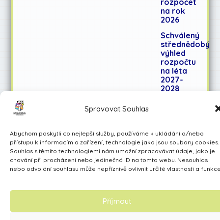
rozpočet
na rok
2026
Schválený
střednědobý
výhled
rozpočtu
na léta
2027-
2028
Spravovat Souhlas
Učíme se pro život
Abychom poskytli co nejlepší služby, používáme k ukládání a/nebo
Made by Avarita
přístupu k informacím o zařízení, technologie jako jsou soubory cookies.
Souhlas s těmito technologiemi nám umožní zpracovávat údaje, jako je
chování při procházení nebo jedinečná ID na tomto webu. Nesouhlas
nebo odvolání souhlasu může nepříznivě ovlivnit určité vlastnosti a funkce
Příjmout