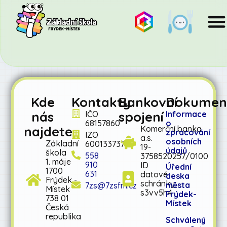
Kde
Kontakty
Bankovní
Dokumen
nás
spojení
IČO
Informace
68157860
o
najdete
Komerční banka
zpracování
IZO
a.s.
osobních
Základní
600133737
19-
údajů
škola
558
3758520257/0100
1. máje
910
ID
Úřední
1700
631
datové
deska
Frýdek -
schránky:
města
7zs@7zsfm.cz
Místek
s3vv5h4
Frýdek-
738 01
Místek
Česká
republika
Schválený