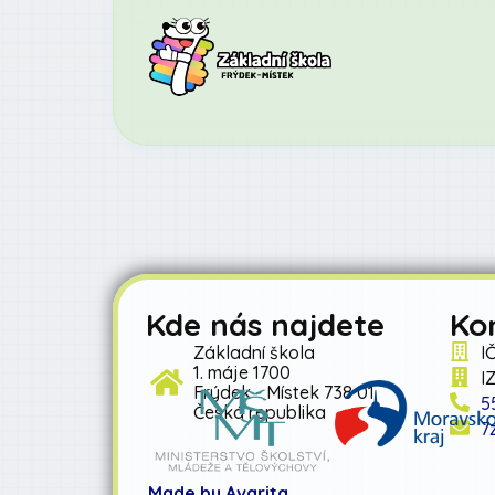
Kde nás najdete
Ko
Základní škola
I
1. máje 1700
I
Frýdek - Místek 738 01
5
Česká republika
7
Made by Avarita