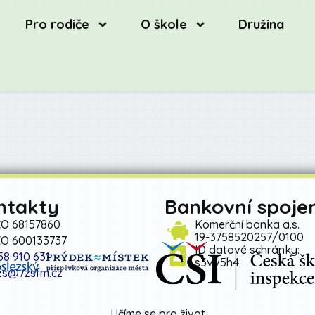
Pro rodiče
O škole
Družina
ntakty
Bankovní spojen
ČO 68157860
Komerční banka a.s.
19-3758520257/0100
ZO 600133737
ID datové schránky:
58 910 631
s3vv5h4
zs@7zsfm.cz
Učíme se pro život