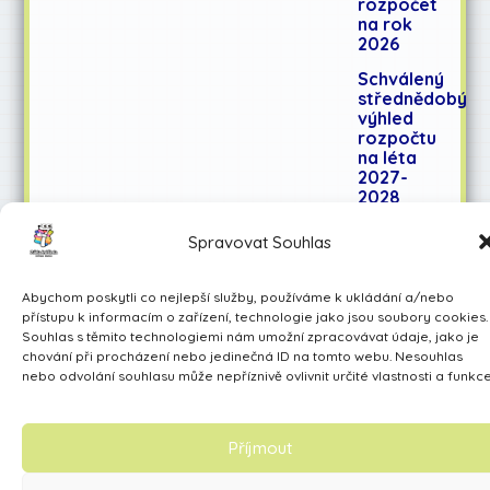
rozpočet
na rok
2026
Schválený
střednědobý
výhled
rozpočtu
na léta
2027-
2028
Spravovat Souhlas
Učíme se pro život
Abychom poskytli co nejlepší služby, používáme k ukládání a/nebo
Made by Avarita
přístupu k informacím o zařízení, technologie jako jsou soubory cookies.
Souhlas s těmito technologiemi nám umožní zpracovávat údaje, jako je
chování při procházení nebo jedinečná ID na tomto webu. Nesouhlas
nebo odvolání souhlasu může nepříznivě ovlivnit určité vlastnosti a funkce
Příjmout