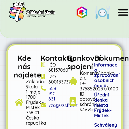
Kde
Kontakty
Bankovní
Dokumen
nás
spojení
IČO
Informace
68157860
o
najdete
Komerční banka
zpracování
IZO
a.s.
osobních
Základní
600133737
19-
údajů
škola
558
3758520257/0100
1. máje
910
ID
Úřední
1700
631
datové
deska
Frýdek -
schránky:
města
7zs@7zsfm.cz
Místek
s3vv5h4
Frýdek-
738 01
Místek
Česká
republika
Schválený