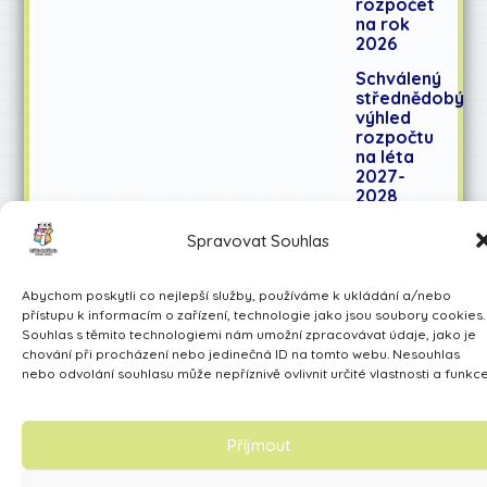
rozpočet
na rok
2026
Schválený
střednědobý
výhled
rozpočtu
na léta
2027-
2028
Spravovat Souhlas
Učíme se pro život
Abychom poskytli co nejlepší služby, používáme k ukládání a/nebo
Made by Avarita
přístupu k informacím o zařízení, technologie jako jsou soubory cookies.
Souhlas s těmito technologiemi nám umožní zpracovávat údaje, jako je
chování při procházení nebo jedinečná ID na tomto webu. Nesouhlas
nebo odvolání souhlasu může nepříznivě ovlivnit určité vlastnosti a funkce
Příjmout