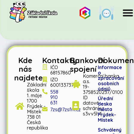
Kde
Kontakty
Bankovní
Dokumen
nás
spojení
IČO
Informace
68157860
o
najdete
Komerční banka
zpracování
IZO
a.s.
osobních
Základní
600133737
19-
údajů
škola
558
3758520257/0100
1. máje
910
ID
Úřední
1700
631
datové
deska
Frýdek -
schránky:
města
7zs@7zsfm.cz
Místek
s3vv5h4
Frýdek-
738 01
Místek
Česká
republika
Schválený