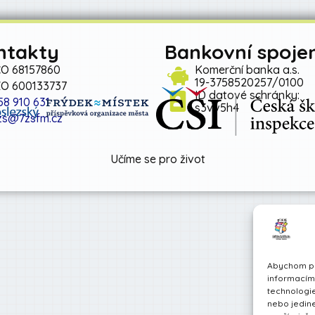
ntakty
Bankovní spojen
ČO 68157860
Komerční banka a.s.
19-3758520257/0100
ZO 600133737
ID datové schránky:
58 910 631
s3vv5h4
zs@7zsfm.cz
Učíme se pro život
Abychom pos
informacím 
technologie
nebo jedin