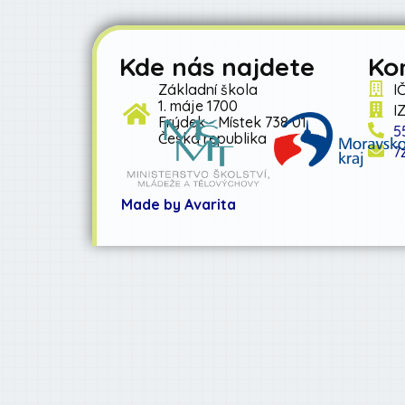
Kde nás najdete
Ko
Základní škola
I
1. máje 1700
I
Frýdek - Místek 738 01
5
Česká republika
7
Made by Avarita