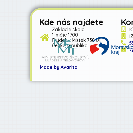
Kde nás najdete
Ko
Základní škola
I
1. máje 1700
I
Frýdek - Místek 738 01
5
Česká republika
7
Made by Avarita