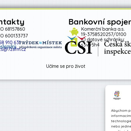
ntakty
Bankovní spojen
ČO 68157860
Komerční banka a.s.
19-3758520257/0100
ZO 600133737
ID datové schránky:
58 910 631
s3vv5h4
zs@7zsfm.cz
Učíme se pro život
Abychom pos
informacím 
technologie
nebo jedin