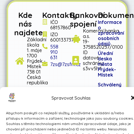
Kde
Kontakty
Bankovní
Dokumen
nás
spojení
IČO
Informace
68157860
o
najdete
Komerční banka
zpracování
IZO
a.s.
osobních
Základní
600133737
19-
údajů
škola
558
3758520257/0100
1. máje
910
ID
Úřední
1700
631
datové
deska
Frýdek -
schránky:
města
7zs@7zsfm.cz
Místek
s3vv5h4
Frýdek-
738 01
Místek
Česká
republika
Schválený
rozpočet
na rok
Spravovat Souhlas
2026
Schválený
Abychom poskytli co nejlepší služby, používáme k ukládání a/nebo
střednědobý
přístupu k informacím o zařízení, technologie jako jsou soubory cookies.
výhled
Souhlas s těmito technologiemi nám umožní zpracovávat údaje, jako je
rozpočtu
chování při procházení nebo jedinečná ID na tomto webu. Nesouhlas
na léta