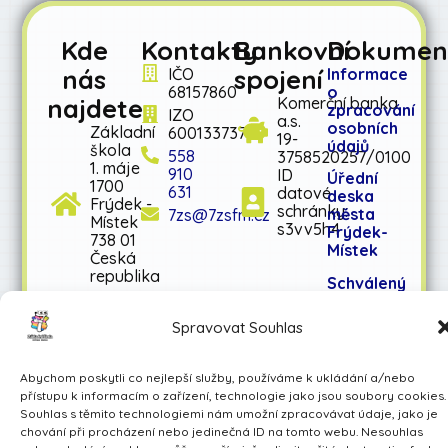
Kde
Kontakty
Bankovní
Dokumen
nás
spojení
IČO
Informace
68157860
o
najdete
Komerční banka
zpracování
IZO
a.s.
osobních
Základní
600133737
19-
údajů
škola
558
3758520257/0100
1. máje
910
ID
Úřední
1700
631
datové
deska
Frýdek -
schránky:
města
7zs@7zsfm.cz
Místek
s3vv5h4
Frýdek-
738 01
Místek
Česká
republika
Schválený
rozpočet
na rok
Spravovat Souhlas
2026
Schválený
Abychom poskytli co nejlepší služby, používáme k ukládání a/nebo
střednědobý
přístupu k informacím o zařízení, technologie jako jsou soubory cookies.
výhled
Souhlas s těmito technologiemi nám umožní zpracovávat údaje, jako je
rozpočtu
chování při procházení nebo jedinečná ID na tomto webu. Nesouhlas
na léta