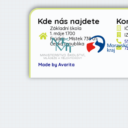
Kde nás najdete
Ko
Základní škola
I
1. máje 1700
I
Frýdek - Místek 738 01
5
Česká republika
7
Made by Avarita