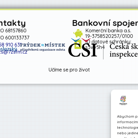
ntakty
Bankovní spojen
ČO 68157860
Komerční banka a.s.
19-3758520257/0100
ZO 600133737
ID datové schránky:
58 910 631
s3vv5h4
zs@7zsfm.cz
Učíme se pro život
Abychom pos
informacím 
technologie
nebo jedin