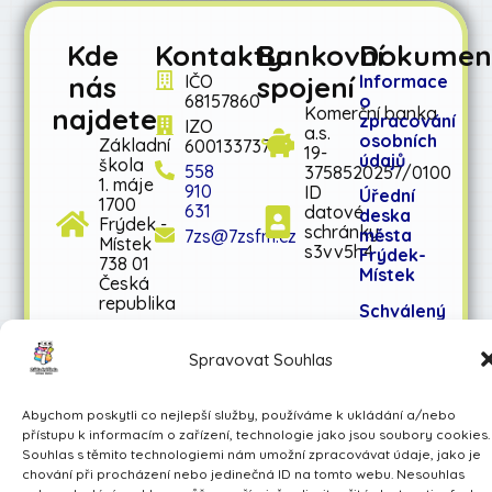
Kde
Kontakty
Bankovní
Dokumen
nás
spojení
IČO
Informace
68157860
o
najdete
Komerční banka
zpracování
IZO
a.s.
osobních
Základní
600133737
19-
údajů
škola
558
3758520257/0100
1. máje
910
ID
Úřední
1700
631
datové
deska
Frýdek -
schránky:
města
7zs@7zsfm.cz
Místek
s3vv5h4
Frýdek-
738 01
Místek
Česká
republika
Schválený
rozpočet
na rok
Spravovat Souhlas
2026
Schválený
Abychom poskytli co nejlepší služby, používáme k ukládání a/nebo
střednědobý
přístupu k informacím o zařízení, technologie jako jsou soubory cookies.
výhled
Souhlas s těmito technologiemi nám umožní zpracovávat údaje, jako je
rozpočtu
chování při procházení nebo jedinečná ID na tomto webu. Nesouhlas
na léta