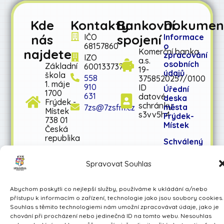
Kde
Kontakty
Bankovní
Dokumen
nás
spojení
IČO
Informace
68157860
o
najdete
Komerční banka
zpracování
IZO
a.s.
osobních
Základní
600133737
19-
údajů
škola
558
3758520257/0100
1. máje
910
ID
Úřední
1700
631
datové
deska
Frýdek -
schránky:
města
7zs@7zsfm.cz
Místek
s3vv5h4
Frýdek-
738 01
Místek
Česká
republika
Schválený
rozpočet
na rok
Spravovat Souhlas
2026
Schválený
Abychom poskytli co nejlepší služby, používáme k ukládání a/nebo
střednědobý
přístupu k informacím o zařízení, technologie jako jsou soubory cookies.
výhled
Souhlas s těmito technologiemi nám umožní zpracovávat údaje, jako je
rozpočtu
chování při procházení nebo jedinečná ID na tomto webu. Nesouhlas
na léta