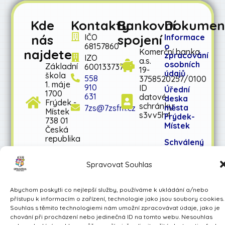
Kde
Kontakty
Bankovní
Dokumen
nás
spojení
IČO
Informace
68157860
o
najdete
Komerční banka
zpracování
IZO
a.s.
osobních
Základní
600133737
19-
údajů
škola
558
3758520257/0100
1. máje
910
ID
Úřední
1700
631
datové
deska
Frýdek -
schránky:
města
7zs@7zsfm.cz
Místek
s3vv5h4
Frýdek-
738 01
Místek
Česká
republika
Schválený
rozpočet
na rok
Spravovat Souhlas
2026
Schválený
Abychom poskytli co nejlepší služby, používáme k ukládání a/nebo
střednědobý
přístupu k informacím o zařízení, technologie jako jsou soubory cookies.
výhled
Souhlas s těmito technologiemi nám umožní zpracovávat údaje, jako je
rozpočtu
chování při procházení nebo jedinečná ID na tomto webu. Nesouhlas
na léta