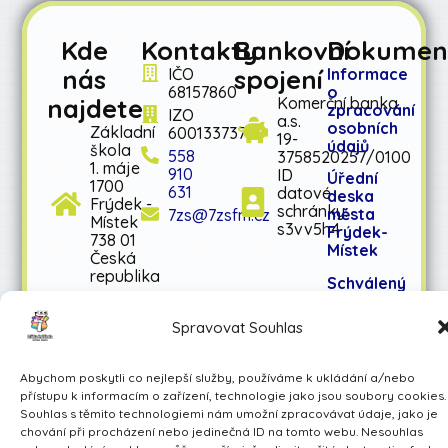
Kde
Kontakty
Bankovní
Dokumen
nás
spojení
IČO
Informace
68157860
o
najdete
Komerční banka
zpracování
IZO
a.s.
osobních
Základní
600133737
19-
údajů
škola
558
3758520257/0100
1. máje
910
ID
Úřední
1700
631
datové
deska
Frýdek -
schránky:
města
7zs@7zsfm.cz
Místek
s3vv5h4
Frýdek-
738 01
Místek
Česká
republika
Schválený
rozpočet
na rok
Spravovat Souhlas
2026
Schválený
Abychom poskytli co nejlepší služby, používáme k ukládání a/nebo
střednědobý
přístupu k informacím o zařízení, technologie jako jsou soubory cookies.
výhled
Souhlas s těmito technologiemi nám umožní zpracovávat údaje, jako je
rozpočtu
chování při procházení nebo jedinečná ID na tomto webu. Nesouhlas
na léta