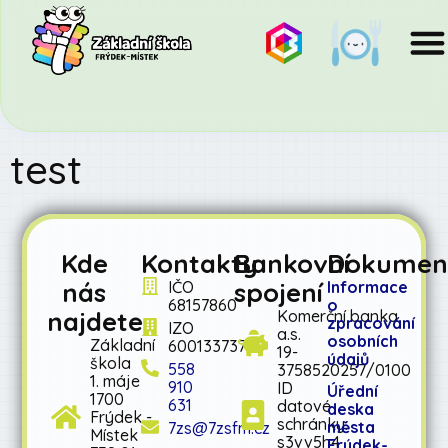
test
Kde
Kontakty
Bankovní
Dokumen
nás
spojení
IČO
Informace
68157860
o
najdete
Komerční banka
zpracování
IZO
a.s.
osobních
Základní
600133737
19-
údajů
škola
558
3758520257/0100
1. máje
910
ID
Úřední
1700
631
datové
deska
Frýdek -
schránky:
města
7zs@7zsfm.cz
Místek
s3vv5h4
Frýdek-