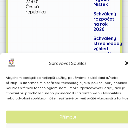
738 01
Místek
Česká
republika
Schválený
rozpočet
na rok
2026
Schválený
střednědobý
výhled
rozpočtu
na léta
Spravovat Souhlas
2027-
2028
Abychom poskytli co nejlepší služby, používáme k ukládání a/nebo
přístupu k informacím o zařízení, technologie jako jsou soubory cookies.
Souhlas s těmito technologiemi nám umožní zpracovávat údaje, jako je
Učíme se pro život
chování při procházení nebo jedinečná ID na tomto webu. Nesouhlas
Made by Avarita
nebo odvolání souhlasu může nepříznivě ovlivnit určité vlastnosti a funkce
Příjmout