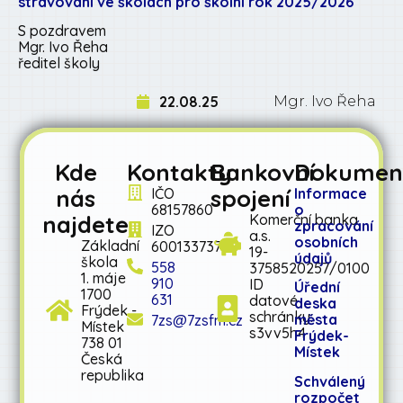
stravování ve školách pro školní rok 2025/2026
S pozdravem
Mgr. Ivo Řeha
ředitel školy
22.08.25
Mgr. Ivo Řeha
Kde
Kontakty
Bankovní
Dokumen
nás
spojení
IČO
Informace
68157860
o
najdete
Komerční banka
zpracování
IZO
a.s.
osobních
Základní
600133737
19-
údajů
škola
558
3758520257/0100
1. máje
910
ID
Úřední
1700
631
datové
deska
Frýdek -
schránky:
města
7zs@7zsfm.cz
Místek
s3vv5h4
Frýdek-
738 01
Místek
Česká
republika
Schválený
rozpočet