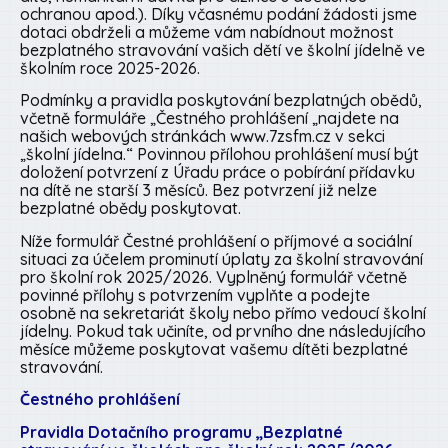
ochranou apod.). Díky včasnému podání žádosti jsme
dotaci obdrželi a můžeme vám nabídnout možnost
bezplatného stravování vašich dětí ve školní jídelně ve
školním roce 2025-2026.
Podmínky a pravidla poskytování bezplatných obědů,
včetně formuláře „Čestného prohlášení „najdete na
našich webových stránkách www.7zsfm.cz v sekci
„školní jídelna.“ Povinnou přílohou prohlášení musí být
doložení potvrzení z Úřadu práce o pobírání přídavku
na dítě ne starší 3 měsíců. Bez potvrzení již nelze
bezplatné obědy poskytovat.
Níže formulář Čestné prohlášení o příjmové a sociální
situaci za účelem prominutí úplaty za školní stravování
pro školní rok 2025/2026. Vyplněný formulář včetně
povinné přílohy s potvrzením vyplňte a podejte
osobně na sekretariát školy nebo přímo vedoucí školní
jídelny. Pokud tak učiníte, od prvního dne následujícího
měsíce můžeme poskytovat vašemu dítěti bezplatné
stravování.
Čestného prohlášení
Pravidla Dotačního programu „Bezplatné